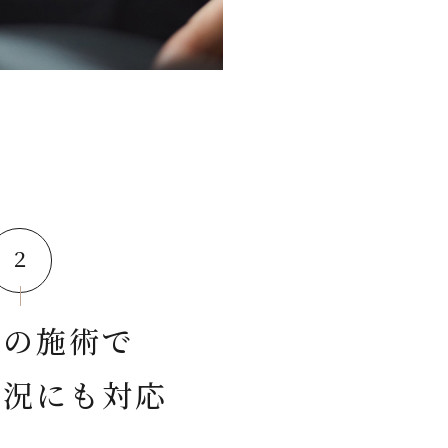
２
間の施術で
状況にも対応