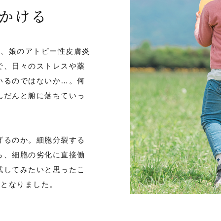
かける
は、娘のアトピー性皮膚炎
で、日々のストレスや薬
いるのではないか…。何
んだんと腑に落ちていっ
げるのか。細胞分裂する
ら、細胞の劣化に直接働
試してみたいと思ったこ
手となりました。