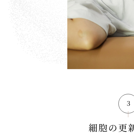
３
細胞の更