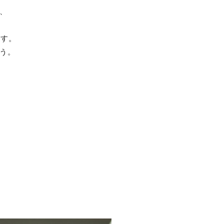
、
ます。
う。