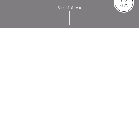
アク
セス
Scroll down
はじめての方へ
ABOUT
身体を整える
一つの選択肢として。