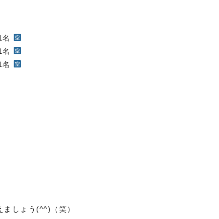
1名
1名
1名
ましょう(^^)（笑）