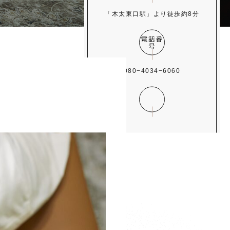
「木太東口駅」より徒歩約8分
電話番
号
080−4034−6060