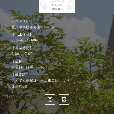
〒761-0311
香川県高松市元山町598-6
【TEL番号】
080−4034−6060
【営業時間】
9:00～17:00
【定休日】
木曜日・日曜日・祝日
【最寄駅】
ことでん長尾線「木太東口駅」より
徒歩約8分