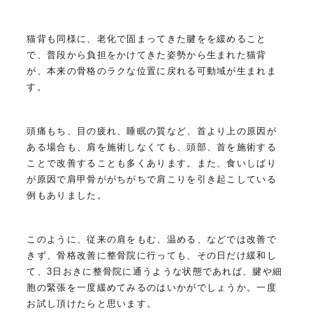
猫背も同様に、老化で固まってきた腱をを緩めること
で、普段から負担をかけてきた姿勢から生まれた猫背
が、本来の骨格のラクな位置に戻れる可動域が生まれま
す。
頭痛もち、目の疲れ、睡眠の質など、首より上の原因が
ある場合も、肩を施術しなくても、頭部、首を施術する
ことで改善することも多くあります。また、食いしばり
が原因で肩甲骨ががちがちで肩こりを引き起こしている
例もありました。
このように、従来の肩をもむ、温める、などでは改善で
きず、骨格改善に整骨院に行っても、その日だけ緩和し
て、3日おきに整骨院に通うような状態であれば、腱や細
胞の緊張を一度緩めてみるのはいかがでしょうか。一度
お試し頂けたらと思います。