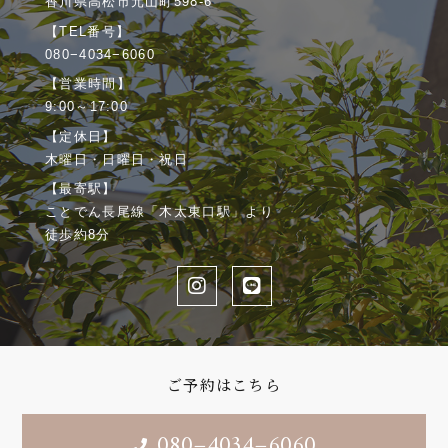
香川県高松市元山町598-6
【TEL番号】
080−4034−6060
【営業時間】
9:00～17:00
【定休日】
木曜日・日曜日・祝日
【最寄駅】
ことでん長尾線「木太東口駅」より
徒歩約8分
ご予約はこちら
080−4034−6060