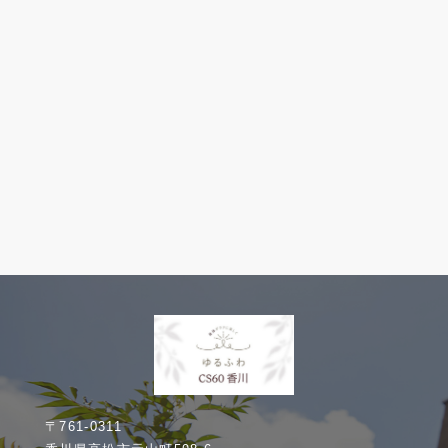
〒761-0311